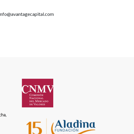
a info@avantagecapital.com
cha,