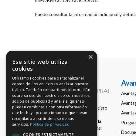
INFORMACIÓN ADICIONAL
Puede consultar la información adicional y deta
×
Ese sitio web utiliza
cookies
Utilizamos cookies para personalizar el
Avan
contenido, los anuncios y analizar nuestro
tráfico. También compartimos información
Avanta
sobre su uso de nuestro sitio con nuestros
socios de publicidad y análisis, quienes
Avantag
pueden combinarla con otra información
Empresa de asesoramiento financiero
Avantag
que les haya proporcionado o que hayan
nacional en fondos de inversión,
recopilado a partir del uso de sus
registrada con el número 150 en la
Pregun
servicios.
Política de privacidad
Comisión Nacional del Mercado de
Docum
COOKIES ESTRICTAMENTE
Valores (CNMV).