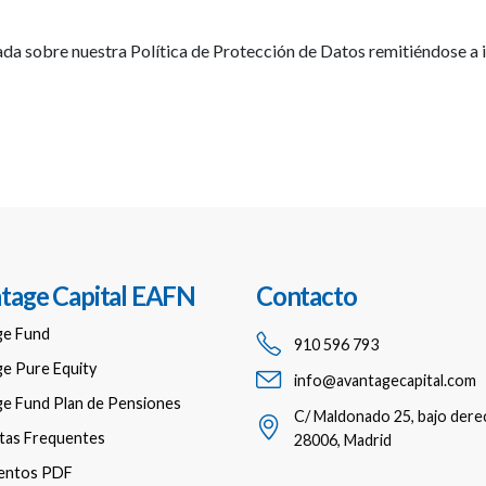
llada sobre nuestra Política de Protección de Datos remitiéndose 
tage Capital EAFN
Contacto
ge Fund
910 596 793
e Pure Equity
info@avantagecapital.com
e Fund Plan de Pensiones
C/ Maldonado 25, bajo dere
tas Frequentes
28006, Madrid
entos PDF