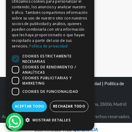
Utilizamos cookies para personalizar el
contenido, los anuncios y analizar nuestro
tráfico. También compartimos información
sobre su uso de nuestro sitio con nuestros
socios de publicidad y análisis, quienes
pueden combinarla con otra información
que les haya proporcionado o que hayan
recopilado a partir del uso de sus
servicios.
Política de privacidad
COOKIES ESTRICTAMENTE
NECESARIAS
COOKIES DE RENDIMIENTO /
ANALÍTICAS
COOKIES PUBLICITARIAS Y
MARKETING
Mapa del sitio
|
Aviso Legal
|
Política de Privacidad
|
Política de
Cookies
COOKIES DE FUNCIONALIDAD
C.I.F. B86980612 | C/ Maldonado 25, bajo derecha, 28006, Madrid
ACEPTAR TODO
RECHAZAR TODO
Avantage Capital EAFN, S.L. © 2026. Todos los derechos reservados.
MOSTRAR DETALLES
DESARROLLO WEB
QUADRALIA