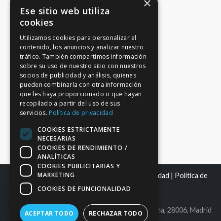
×
Ese sitio web utiliza
cookies
Utilizamos cookies para personalizar el
contenido, los anuncios y analizar nuestro
tráfico. También compartimos información
sobre su uso de nuestro sitio con nuestros
socios de publicidad y análisis, quienes
pueden combinarla con otra información
que les haya proporcionado o que hayan
recopilado a partir del uso de sus
servicios.
Política de privacidad
COOKIES ESTRICTAMENTE
NECESARIAS
COOKIES DE RENDIMIENTO /
ANALÍTICAS
COOKIES PUBLICITARIAS Y
MARKETING
Mapa del sitio
|
Aviso Legal
|
Política de Privacidad
|
Política de
Cookies
COOKIES DE FUNCIONALIDAD
C.I.F. B86980612 | C/ Maldonado 25, bajo derecha, 28006, Madrid
ACEPTAR TODO
RECHAZAR TODO