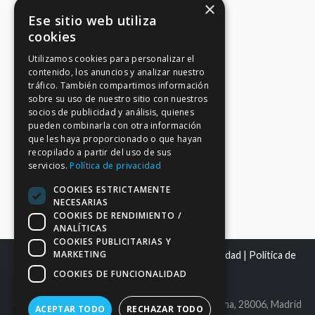
×
Ese sitio web utiliza
cookies
Utilizamos cookies para personalizar el
contenido, los anuncios y analizar nuestro
tráfico. También compartimos información
sobre su uso de nuestro sitio con nuestros
socios de publicidad y análisis, quienes
pueden combinarla con otra información
que les haya proporcionado o que hayan
recopilado a partir del uso de sus
servicios.
Política de privacidad
COOKIES ESTRICTAMENTE
NECESARIAS
COOKIES DE RENDIMIENTO /
ANALÍTICAS
COOKIES PUBLICITARIAS Y
MARKETING
Mapa del sitio
|
Aviso Legal
|
Política de Privacidad
|
Política de
Cookies
COOKIES DE FUNCIONALIDAD
C.I.F. B86980612 | C/ Maldonado 25, bajo derecha, 28006, Madrid
ACEPTAR TODO
RECHAZAR TODO