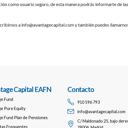
cción como usuario seguro, de esta manera podrás informarte de l
escribirnos a info@avantagecapital.com y también puedes llamarnos
tage Capital EAFN
Contacto
ge Fund
910 596 793
e Pure Equity
info@avantagecapital.com
e Fund Plan de Pensiones
C/ Maldonado 25, bajo dere
tas Frequentes
28006, Madrid