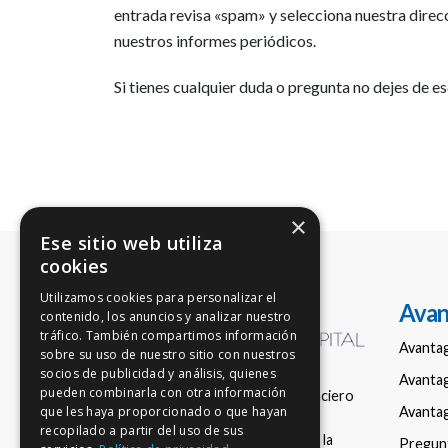
entrada revisa «spam» y selecciona nuestra dire
nuestros informes periódicos.
Si tienes cualquier duda o pregunta no dejes de 
×
Ese sitio web utiliza
cookies
Utilizamos cookies para personalizar el
Avan
contenido, los anuncios y analizar nuestro
tráfico. También compartimos información
Avanta
sobre su uso de nuestro sitio con nuestros
socios de publicidad y análisis, quienes
Avantag
pueden combinarla con otra información
Empresa de asesoramiento financiero
Avantag
que les haya proporcionado o que hayan
nacional en fondos de inversión,
recopilado a partir del uso de sus
registrada con el número 150 en la
Pregun