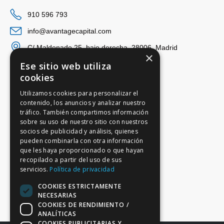
910 596 793
info@avantagecapital.com
C/ Maldonado 25, bajo derecha, 28006, Madrid
×
Ese sitio web utiliza
cookies
Utilizamos cookies para personalizar el
contenido, los anuncios y analizar nuestro
tráfico. También compartimos información
sobre su uso de nuestro sitio con nuestros
socios de publicidad y análisis, quienes
pueden combinarla con otra información
que les haya proporcionado o que hayan
recopilado a partir del uso de sus
servicios.
Política de privacidad
COOKIES ESTRICTAMENTE
NECESARIAS
COOKIES DE RENDIMIENTO /
ANALÍTICAS
COOKIES PUBLICITARIAS Y