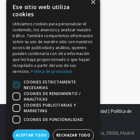
×
Ese sitio web utiliza
cookies
Utilizamos cookies para personalizar el
contenido, los anuncios y analizar nuestro
tráfico. También compartimos información
sobre su uso de nuestro sitio con nuestros
socios de publicidad y análisis, quienes
pueden combinarla con otra información
que les haya proporcionado o que hayan
recopilado a partir del uso de sus
servicios.
Política de privacidad
COOKIES ESTRICTAMENTE
NECESARIAS
COOKIES DE RENDIMIENTO /
ANALÍTICAS
COOKIES PUBLICITARIAS Y
MARKETING
Mapa del sitio
|
Aviso Legal
|
Política de Privacidad
|
Política de
Cookies
COOKIES DE FUNCIONALIDAD
C.I.F. B86980612 | C/ Maldonado 25, bajo derecha, 28006, Madrid
ACEPTAR TODO
RECHAZAR TODO