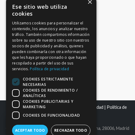
×
Ese sitio web utiliza
cookies
Utilizamos cookies para personalizar el
contenido, los anuncios y analizar nuestro
tráfico. También compartimos información
sobre su uso de nuestro sitio con nuestros
socios de publicidad y análisis, quienes
pueden combinarla con otra información
que les haya proporcionado o que hayan
recopilado a partir del uso de sus
servicios.
Política de privacidad
COOKIES ESTRICTAMENTE
NECESARIAS
COOKIES DE RENDIMIENTO /
ANALÍTICAS
COOKIES PUBLICITARIAS Y
MARKETING
Mapa del sitio
|
Aviso Legal
|
Política de Privacidad
|
Política de
Cookies
COOKIES DE FUNCIONALIDAD
C.I.F. B86980612 | C/ Maldonado 25, bajo derecha, 28006, Madrid
ACEPTAR TODO
RECHAZAR TODO