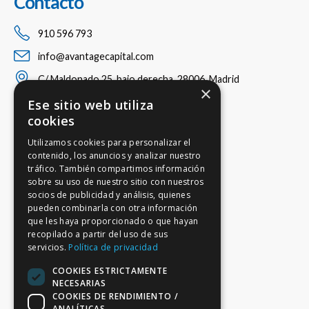
Contacto
910 596 793
info@avantagecapital.com
C/ Maldonado 25, bajo derecha, 28006, Madrid
×
Ese sitio web utiliza
cookies
Utilizamos cookies para personalizar el
contenido, los anuncios y analizar nuestro
tráfico. También compartimos información
sobre su uso de nuestro sitio con nuestros
socios de publicidad y análisis, quienes
pueden combinarla con otra información
que les haya proporcionado o que hayan
recopilado a partir del uso de sus
servicios.
Política de privacidad
COOKIES ESTRICTAMENTE
NECESARIAS
COOKIES DE RENDIMIENTO /
ANALÍTICAS