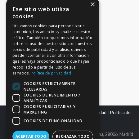
×
Ese sitio web utiliza
cookies
Utilizamos cookies para personalizar el
contenido, los anuncios y analizar nuestro
tráfico. También compartimos información
sobre su uso de nuestro sitio con nuestros
socios de publicidad y análisis, quienes
pueden combinarla con otra información
que les haya proporcionado o que hayan
recopilado a partir del uso de sus
servicios.
Política de privacidad
COOKIES ESTRICTAMENTE
NECESARIAS
COOKIES DE RENDIMIENTO /
ANALÍTICAS
COOKIES PUBLICITARIAS Y
MARKETING
Mapa del sitio
|
Aviso Legal
|
Política de Privacidad
|
Política de
Cookies
COOKIES DE FUNCIONALIDAD
C.I.F. B86980612 | C/ Maldonado 25, bajo derecha, 28006, Madrid
ACEPTAR TODO
RECHAZAR TODO