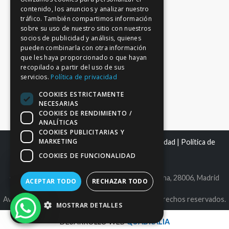
contenido, los anuncios y analizar nuestro
tráfico. También compartimos información
sobre su uso de nuestro sitio con nuestros
socios de publicidad y análisis, quienes
pueden combinarla con otra información
que les haya proporcionado o que hayan
recopilado a partir del uso de sus
servicios.
Política de privacidad
COOKIES ESTRICTAMENTE
NECESARIAS
COOKIES DE RENDIMIENTO /
ANALÍTICAS
COOKIES PUBLICITARIAS Y
MARKETING
Mapa del sitio
|
Aviso Legal
|
Política de Privacidad
|
Política de
Cookies
COOKIES DE FUNCIONALIDAD
C.I.F. B86980612 | C/ Maldonado 25, bajo derecha, 28006, Madrid
ACEPTAR TODO
RECHAZAR TODO
Avantage Capital EAFN, S.L. © 2026. Todos los derechos reservados.
MOSTRAR DETALLES
DESARROLLO WEB
QUADRALIA