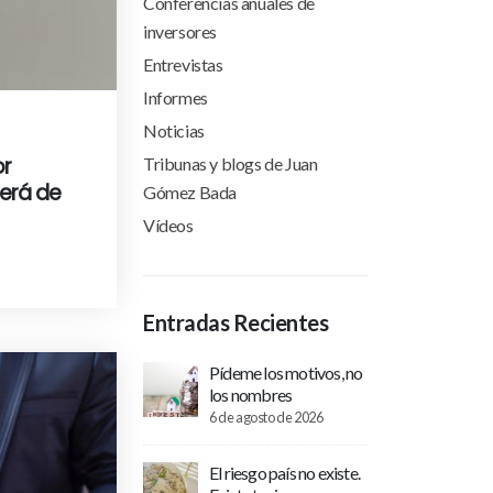
Conferencias anuales de
inversores
Entrevistas
Informes
Noticias
or
Tribunas y blogs de Juan
será de
Gómez Bada
Vídeos
Entradas Recientes
Pídeme los motivos, no
los nombres
6 de agosto de 2026
El riesgo país no existe.