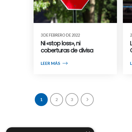
3 DE FEBRERO DE 2022
2
Ni «stop loss», ni
coberturas de divisa
LEER MÁS
1
2
3