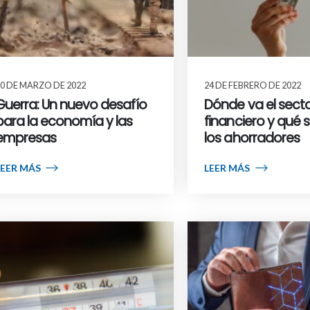
0 DE MARZO DE 2022
24 DE FEBRERO DE 2022
Guerra: Un nuevo desafío
Dónde va el sect
para la economía y las
financiero y qué 
empresas
los ahorradores
LEER MÁS
LEER MÁS