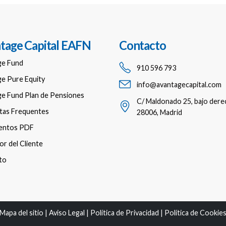
tage Capital EAFN
Contacto
ge Fund
910 596 793
e Pure Equity
info@avantagecapital.com
e Fund Plan de Pensiones
C/ Maldonado 25, bajo dere
tas Frequentes
28006, Madrid
entos PDF
r del Cliente
to
Mapa del sitio
|
Aviso Legal
|
Política de Privacidad
|
Política de Cookie