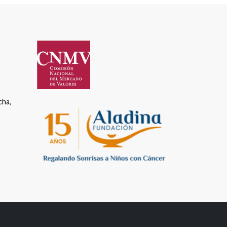
cha,
s