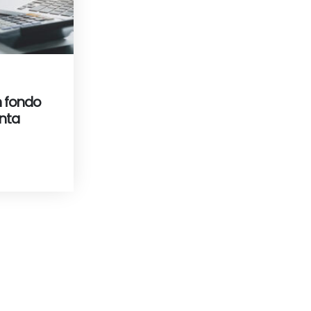
n fondo
enta