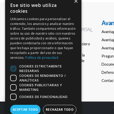
×
Ese sitio web utiliza
cookies
Utilizamos cookies para personalizar el
Avan
contenido, los anuncios y analizar nuestro
tráfico. También compartimos información
Avanta
sobre su uso de nuestro sitio con nuestros
socios de publicidad y análisis, quienes
Avantag
pueden combinarla con otra información
Empresa de asesoramiento financiero
Avantag
que les haya proporcionado o que hayan
nacional en fondos de inversión,
recopilado a partir del uso de sus
registrada con el número 150 en la
Pregun
servicios.
Política de privacidad
Comisión Nacional del Mercado de
Docum
COOKIES ESTRICTAMENTE
Valores (CNMV).
NECESARIAS
Defenso
COOKIES DE RENDIMIENTO /
ANALÍTICAS
Contac
COOKIES PUBLICITARIAS Y
MARKETING
COOKIES DE FUNCIONALIDAD
ACEPTAR TODO
RECHAZAR TODO