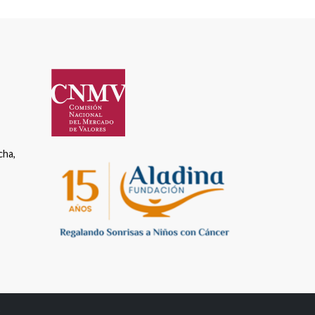
cha,
s