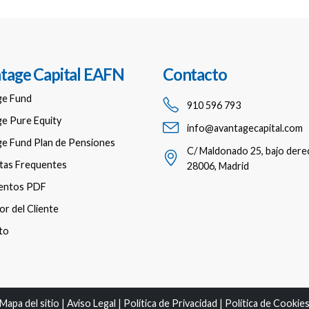
tage Capital EAFN
Contacto
ge Fund
910 596 793
e Pure Equity
info@avantagecapital.com
e Fund Plan de Pensiones
C/ Maldonado 25, bajo dere
tas Frequentes
28006, Madrid
entos PDF
r del Cliente
to
Mapa del sitio
|
Aviso Legal
|
Política de Privacidad
|
Política de Cookie