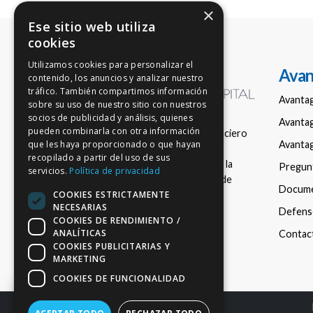
×
Ese sitio web utiliza
cookies
Utilizamos cookies para personalizar el
Avan
contenido, los anuncios y analizar nuestro
tráfico. También compartimos información
Avanta
sobre su uso de nuestro sitio con nuestros
socios de publicidad y análisis, quienes
Avantag
pueden combinarla con otra información
Empresa de asesoramiento financiero
Avantag
que les haya proporcionado o que hayan
nacional en fondos de inversión,
recopilado a partir del uso de sus
registrada con el número 150 en la
Pregun
servicios.
Política de privacidad
Comisión Nacional del Mercado de
Docum
COOKIES ESTRICTAMENTE
Valores (CNMV).
NECESARIAS
Defenso
COOKIES DE RENDIMIENTO /
ANALÍTICAS
Contac
COOKIES PUBLICITARIAS Y
MARKETING
COOKIES DE FUNCIONALIDAD