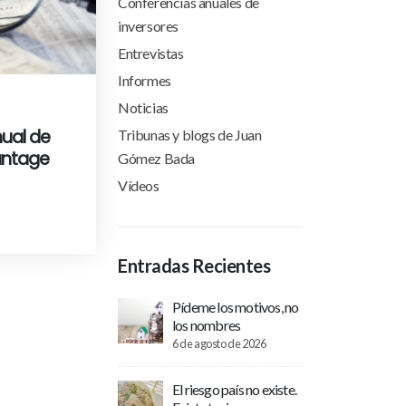
Conferencias anuales de
inversores
Entrevistas
Informes
Noticias
nual de
Tribunas y blogs de Juan
antage
Gómez Bada
Vídeos
Entradas Recientes
Pídeme los motivos, no
los nombres
6 de agosto de 2026
El riesgo país no existe.