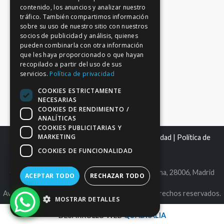
contenido, los anuncios y analizar nuestro
tráfico. También compartimos información
sobre su uso de nuestro sitio con nuestros
socios de publicidad y análisis, quienes
pueden combinarla con otra información
que les haya proporcionado o que hayan
recopilado a partir del uso de sus
servicios.
Política de privacidad
COOKIES ESTRICTAMENTE
NECESARIAS
COOKIES DE RENDIMIENTO /
ANALÍTICAS
COOKIES PUBLICITARIAS Y
MARKETING
Mapa del sitio
|
Aviso Legal
|
Política de Privacidad
|
Política de
Cookies
COOKIES DE FUNCIONALIDAD
C.I.F. B86980612 | C/ Maldonado 25, bajo derecha, 28006, Madrid
ACEPTAR TODO
RECHAZAR TODO
Avantage Capital EAFN, S.L. © 2026. Todos los derechos reservados.
MOSTRAR DETALLES
DESARROLLO WEB
QUADRALIA