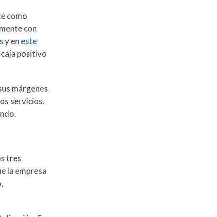
nte como
amente con
s
y en
este
 caja positivo
o sus márgenes
os servicios.
ando.
s tres
que la empresa
,