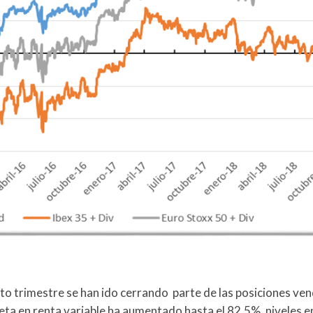
to trimestre se han ido cerrando parte de las posiciones ve
eta en renta variable ha aumentado hasta el 82,5%, niveles en