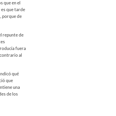
s que en el
e es que tarde
, porque de
l repunte de
tes
producía fuera
contrario al
indicó qué
ció que
antiene una
des de los