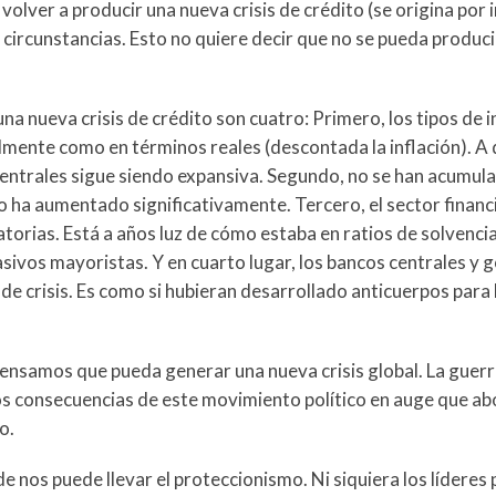
volver a producir una nueva crisis de crédito (se origina por
circunstancias. Esto no quiere decir que no se pueda produci
a nueva crisis de crédito son cuatro: Primero, los tipos de i
ente como en términos reales (descontada la inflación). A d
 centrales sigue siendo expansiva. Segundo, no se han acumu
o ha aumentado significativamente. Tercero, el sector financ
orias. Está a años luz de cómo estaba en ratios de solvencia,
sivos mayoristas. Y en cuarto lugar, los bancos centrales y 
de crisis. Es como si hubieran desarrollado anticuerpos para 
pensamos que pueda generar una nueva crisis global. La guerr
dos consecuencias de este movimiento político en auge que ab
o.
e nos puede llevar el proteccionismo. Ni siquiera los líderes 