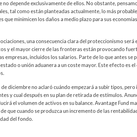
 no depende exclusivamente de ellos. No obstante, pensamo
nales, tal como están planteadas actualmente, lo más probabl
s que minimicen los daños a medio plazo para sus economías
ociaciones, una consecuencia clara del proteccionismo será e
stos y el mayor cierre de las fronteras están provocando fuer
s empresas, incluidos los salarios. Parte de lo que antes se 
stado o unión aduanera a un coste mayor. Este efecto es el 
s.
3 de diciembre no aclaró cuándo empezará a subir tipos, pero 
ntes y cual después en su plan de retirada de estímulos. Anun
ducirá el volumen de activos en su balance. Avantage Fund m
o de que cuando se produzca un incremento de las rentabilida
idad del fondo.