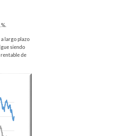
1%.
a largo plazo
sigue siendo
 rentable de