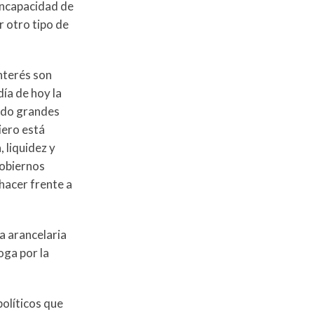
 incapacidad de
r otro tipo de
nterés son
ía de hoy la
lado grandes
iero está
 liquidez y
gobiernos
hacer frente a
a arancelaria
oga por la
políticos que