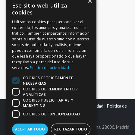
×
Ese sitio web utiliza
cookies
Utilizamos cookies para personalizar el
contenido, los anuncios y analizar nuestro
tráfico. También compartimos información
sobre su uso de nuestro sitio con nuestros
socios de publicidad y análisis, quienes
pueden combinarla con otra información
que les haya proporcionado o que hayan
recopilado a partir del uso de sus
servicios.
Política de privacidad
COOKIES ESTRICTAMENTE
NECESARIAS
COOKIES DE RENDIMIENTO /
ANALÍTICAS
COOKIES PUBLICITARIAS Y
MARKETING
Mapa del sitio
|
Aviso Legal
|
Política de Privacidad
|
Política de
Cookies
COOKIES DE FUNCIONALIDAD
C.I.F. B86980612 | C/ Maldonado 25, bajo derecha, 28006, Madrid
ACEPTAR TODO
RECHAZAR TODO