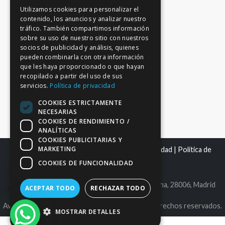
Utilizamos cookies para personalizar el
contenido, los anuncios y analizar nuestro
tráfico. También compartimos información
sobre su uso de nuestro sitio con nuestros
socios de publicidad y análisis, quienes
pueden combinarla con otra información
que les haya proporcionado o que hayan
recopilado a partir del uso de sus
servicios.
Política de privacidad
COOKIES ESTRICTAMENTE
NECESARIAS
COOKIES DE RENDIMIENTO /
ANALÍTICAS
COOKIES PUBLICITARIAS Y
MARKETING
Mapa del sitio
|
Aviso Legal
|
Política de Privacidad
|
Política de
Cookies
COOKIES DE FUNCIONALIDAD
C.I.F. B86980612 | C/ Maldonado 25, bajo derecha, 28006, Madrid
ACEPTAR TODO
RECHAZAR TODO
Avantage Capital EAFN, S.L. © 2026. Todos los derechos reservados.
MOSTRAR DETALLES