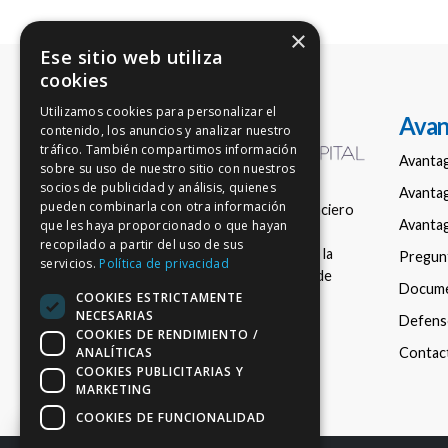
×
Ese sitio web utiliza
cookies
Utilizamos cookies para personalizar el
Avan
contenido, los anuncios y analizar nuestro
tráfico. También compartimos información
Avanta
sobre su uso de nuestro sitio con nuestros
socios de publicidad y análisis, quienes
Avantag
pueden combinarla con otra información
Empresa de asesoramiento financiero
Avantag
que les haya proporcionado o que hayan
nacional en fondos de inversión,
recopilado a partir del uso de sus
registrada con el número 150 en la
Pregun
servicios.
Política de privacidad
Comisión Nacional del Mercado de
Docum
COOKIES ESTRICTAMENTE
Valores (CNMV).
NECESARIAS
Defenso
COOKIES DE RENDIMIENTO /
ANALÍTICAS
Contac
COOKIES PUBLICITARIAS Y
MARKETING
COOKIES DE FUNCIONALIDAD