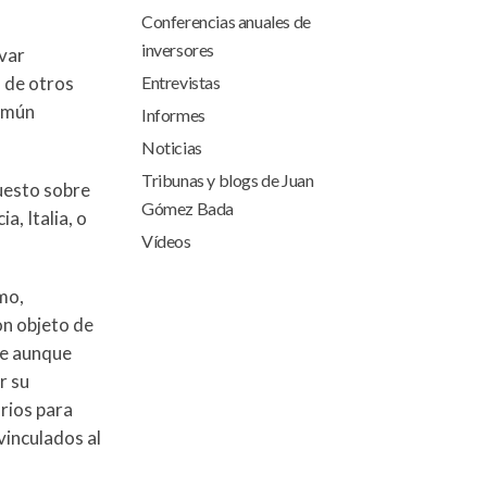
Conferencias anuales de
inversores
avar
 de otros
Entrevistas
común
Informes
Noticias
Tribunas y blogs de Juan
uesto sobre
Gómez Bada
, Italia, o
Vídeos
mo,
on objeto de
ue aunque
r su
arios para
vinculados al