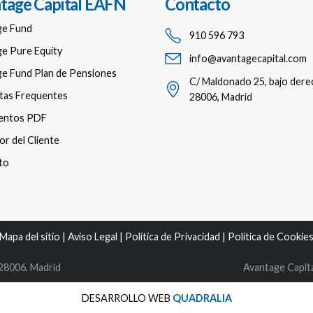
tage Capital EAFN
Contacto
ge Fund
910 596 793
e Pure Equity
info@avantagecapital.com
e Fund Plan de Pensiones
C/ Maldonado 25, bajo dere
tas Frequentes
28006, Madrid
entos PDF
r del Cliente
to
Mapa del sitio
|
Aviso Legal
|
Política de Privacidad
|
Política de Cookie
 28006, Madrid
Avantage Capita
DESARROLLO WEB
QUADRALIA