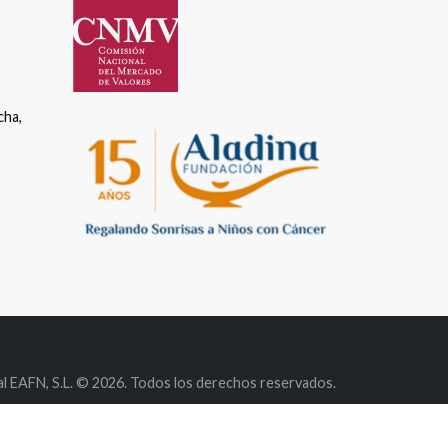
cha,
s
l EAFN, S.L. © 2026. Todos los derechos reservados.