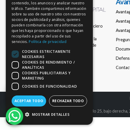
Avan
contenido, los anuncios y analizar nuestro
tráfico. También compartimos información
Avanta
sobre su uso de nuestro sitio con nuestros
socios de publicidad y análisis, quienes
Avantag
pueden combinarla con otra información
Empresa de asesoramiento financiero
Avantag
que les haya proporcionado o que hayan
nacional en fondos de inversión,
recopilado a partir del uso de sus
registrada con el número 150 en la
Pregun
servicios.
Política de privacidad
Comisión Nacional del Mercado de
Docum
COOKIES ESTRICTAMENTE
Valores (CNMV).
NECESARIAS
Defenso
COOKIES DE RENDIMIENTO /
ANALÍTICAS
Contac
COOKIES PUBLICITARIAS Y
MARKETING
COOKIES DE FUNCIONALIDAD
ACEPTAR TODO
RECHAZAR TODO
C.I.F. B86980612 | C/ Maldonado 25, bajo derecha,
MOSTRAR DETALLES