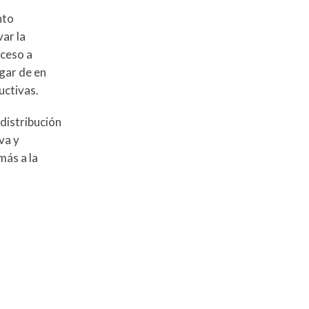
nto
ar la
cceso a
gar de en
uctivas.
distribución
va y
más a la