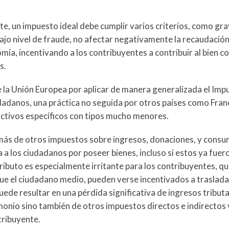
e, un impuesto ideal debe cumplir varios criterios, como gr
jo nivel de fraude, no afectar negativamente la recaudación
omía, incentivando a los contribuyentes a contribuir al bien 
s.
e la Unión Europea por aplicar de manera generalizada el Imp
adanos, una práctica no seguida por otros países como Francia
 activos específicos con tipos mucho menores.
emás de otros impuestos sobre ingresos, donaciones, y consu
 a los ciudadanos por poseer bienes, incluso si estos ya fuer
ributo es especialmente irritante para los contribuyentes, q
ue el ciudadano medio, pueden verse incentivados a traslada
puede resultar en una pérdida significativa de ingresos tribut
monio sino también de otros impuestos directos e indirectos 
tribuyente.