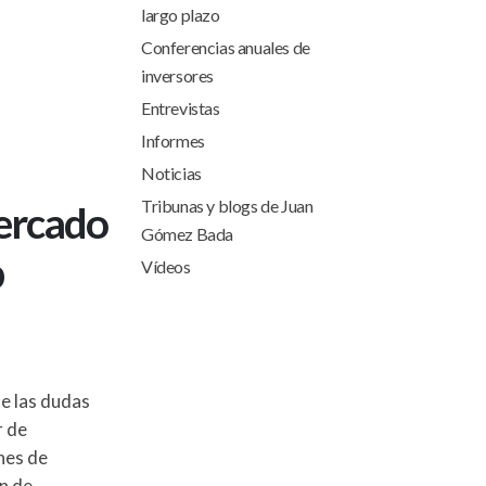
largo plazo
Conferencias anuales de
inversores
Entrevistas
Informes
Noticias
Tribunas y blogs de Juan
mercado
Gómez Bada
p
Vídeos
e las dudas
r de
nes de
n de