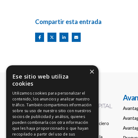
Compartir esta entrada
×
Ese sitio web utiliza
cookies
Utilizamos cookies para personalizar el
Avan
contenido, los anuncios y analizar nuestro
tráfico. También compartimos información
Avanta
sobre su uso de nuestro sitio con nuestros
socios de publicidad y análisis, quienes
Avantag
pueden combinarla con otra información
Empresa de asesoramiento financiero
Avantag
que les haya proporcionado o que hayan
nacional en fondos de inversión,
recopilado a partir del uso de sus
registrada con el número 150 en la
Pregun