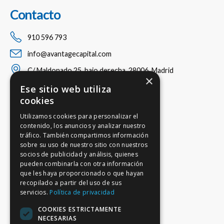
Contacto
910 596 793
info@avantagecapital.com
C/ Maldonado 25, bajo derecha, 28006, Madrid
×
Ese sitio web utiliza
cookies
Utilizamos cookies para personalizar el
contenido, los anuncios y analizar nuestro
tráfico. También compartimos información
sobre su uso de nuestro sitio con nuestros
socios de publicidad y análisis, quienes
pueden combinarla con otra información
que les haya proporcionado o que hayan
recopilado a partir del uso de sus
servicios.
Política de privacidad
COOKIES ESTRICTAMENTE
NECESARIAS