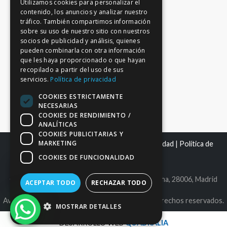
Utilizamos cookies para personalizar el
contenido, los anuncios y analizar nuestro
tráfico. También compartimos información
sobre su uso de nuestro sitio con nuestros
socios de publicidad y análisis, quienes
pueden combinarla con otra información
que les haya proporcionado o que hayan
recopilado a partir del uso de sus
servicios.
Política de privacidad
COOKIES ESTRICTAMENTE
NECESARIAS
COOKIES DE RENDIMIENTO /
ANALÍTICAS
COOKIES PUBLICITARIAS Y
MARKETING
Mapa del sitio
|
Aviso Legal
|
Política de Privacidad
|
Política de
Cookies
COOKIES DE FUNCIONALIDAD
C.I.F. B86980612 | C/ Maldonado 25, bajo derecha, 28006, Madrid
ACEPTAR TODO
RECHAZAR TODO
Avantage Capital EAFN, S.L. © 2026. Todos los derechos reservados.
MOSTRAR DETALLES
DESARROLLO WEB
QUADRALIA