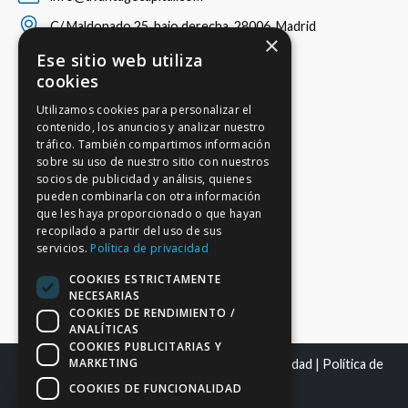
C/ Maldonado 25, bajo derecha, 28006, Madrid
×
Ese sitio web utiliza
cookies
Utilizamos cookies para personalizar el
contenido, los anuncios y analizar nuestro
tráfico. También compartimos información
sobre su uso de nuestro sitio con nuestros
socios de publicidad y análisis, quienes
pueden combinarla con otra información
que les haya proporcionado o que hayan
recopilado a partir del uso de sus
servicios.
Política de privacidad
COOKIES ESTRICTAMENTE
NECESARIAS
COOKIES DE RENDIMIENTO /
ANALÍTICAS
COOKIES PUBLICITARIAS Y
MARKETING
Mapa del sitio
|
Aviso Legal
|
Política de Privacidad
|
Política de
Cookies
COOKIES DE FUNCIONALIDAD