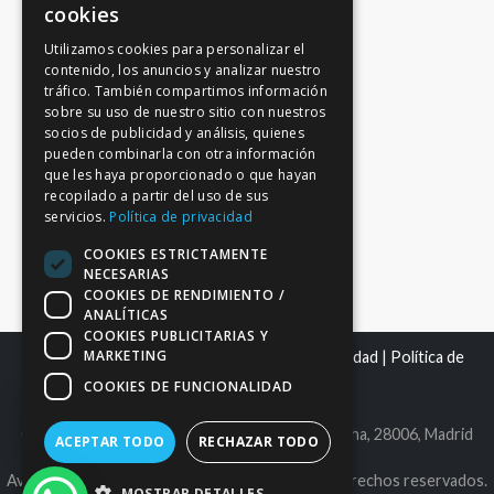
cookies
Utilizamos cookies para personalizar el
contenido, los anuncios y analizar nuestro
tráfico. También compartimos información
sobre su uso de nuestro sitio con nuestros
socios de publicidad y análisis, quienes
pueden combinarla con otra información
que les haya proporcionado o que hayan
recopilado a partir del uso de sus
servicios.
Política de privacidad
COOKIES ESTRICTAMENTE
NECESARIAS
COOKIES DE RENDIMIENTO /
ANALÍTICAS
COOKIES PUBLICITARIAS Y
MARKETING
Mapa del sitio
|
Aviso Legal
|
Política de Privacidad
|
Política de
Cookies
COOKIES DE FUNCIONALIDAD
C.I.F. B86980612 | C/ Maldonado 25, bajo derecha, 28006, Madrid
ACEPTAR TODO
RECHAZAR TODO
Avantage Capital EAFN, S.L. © 2026. Todos los derechos reservados.
MOSTRAR DETALLES