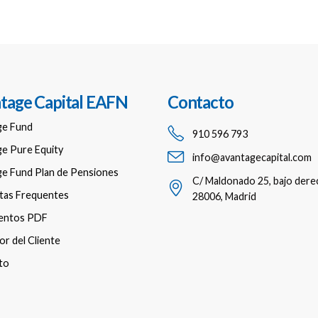
tage Capital EAFN
Contacto
ge Fund
910 596 793
e Pure Equity
info@avantagecapital.com
e Fund Plan de Pensiones
C/ Maldonado 25, bajo dere
tas Frequentes
28006, Madrid
entos PDF
r del Cliente
to