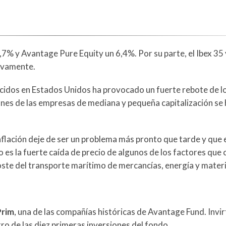
7% y Avantage Pure Equity un 6,4%. Por su parte, el Ibex 35 
tivamente.
cidos en Estados Unidos ha provocado un fuerte rebote de lo
ciones de las empresas de mediana y pequeña capitalización s
nflación deje de ser un problema más pronto que tarde y que e
vo es la fuerte caída de precio de algunos de los factores que
coste del transporte marítimo de mercancías, energía y mater
Prim
, una de las compañías históricas de Avantage Fund. Invir
o de las diez primeras inversiones del fondo.