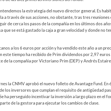
tendemos la estrategia del nuevo director general. Es habit
 a través de sus acciones, no obstante, tras tres reuniones c
uir de cerca los pasos de la compañía en los últimos dos año
 que se está gastado la caja a gran velocidad y donde no te
canos a los 6 euros por acción y ha vendido este año a un pre
n este tiempo ha recibido de Prim dividendos por 2,97 euros 
te de la compañía por Victoriano Prim (DEP) y Andrés Estaire
rnes la CNMV aprobó el nuevo folleto de Avantage Fund. En é
 de los inversores que cumplan el requisito de antigüedad pas
 Se ha perseguido incentivar la inversión a largo plazo en el fo
parte de la gestora para ejecutar los cambios de clase.