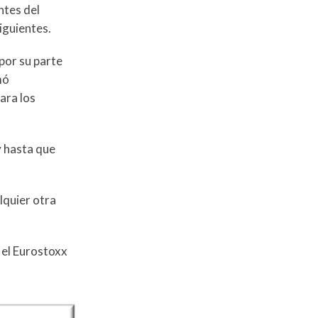
ntes del
iguientes.
por su parte
mó
ara los
y hasta que
lquier otra
 el Eurostoxx