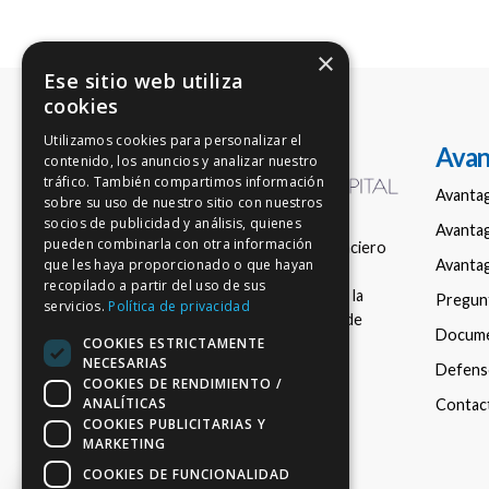
×
Ese sitio web utiliza
cookies
Utilizamos cookies para personalizar el
Avan
contenido, los anuncios y analizar nuestro
tráfico. También compartimos información
Avanta
sobre su uso de nuestro sitio con nuestros
socios de publicidad y análisis, quienes
Avantag
pueden combinarla con otra información
Empresa de asesoramiento financiero
Avantag
que les haya proporcionado o que hayan
nacional en fondos de inversión,
recopilado a partir del uso de sus
registrada con el número 150 en la
Pregun
servicios.
Política de privacidad
Comisión Nacional del Mercado de
Docum
COOKIES ESTRICTAMENTE
Valores (CNMV).
NECESARIAS
Defenso
COOKIES DE RENDIMIENTO /
ANALÍTICAS
Contac
COOKIES PUBLICITARIAS Y
MARKETING
COOKIES DE FUNCIONALIDAD