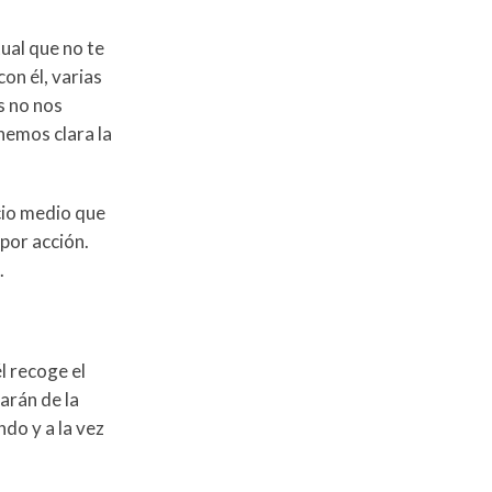
ual que no te
on él, varias
s no nos
nemos clara la
cio medio que
por acción.
.
l recoge el
arán de la
ndo y a la vez