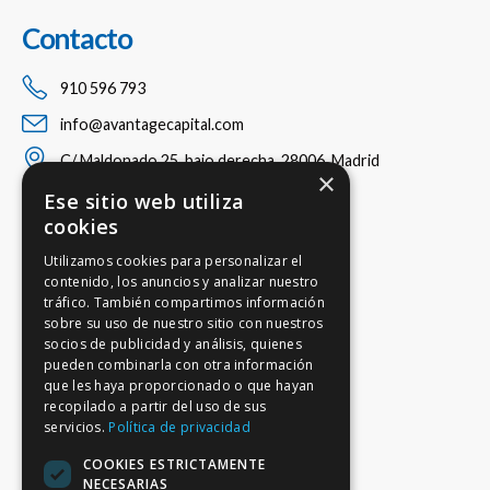
Contacto
910 596 793
info@avantagecapital.com
C/ Maldonado 25, bajo derecha, 28006, Madrid
×
Ese sitio web utiliza
cookies
Utilizamos cookies para personalizar el
contenido, los anuncios y analizar nuestro
tráfico. También compartimos información
sobre su uso de nuestro sitio con nuestros
socios de publicidad y análisis, quienes
pueden combinarla con otra información
que les haya proporcionado o que hayan
recopilado a partir del uso de sus
servicios.
Política de privacidad
COOKIES ESTRICTAMENTE
NECESARIAS