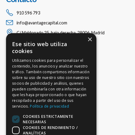
910 596 793
info@avantagecapital.com
C/ Maldonado 25, bajo derecha, 28006, Madrid
×
Ese sitio web utiliza
cookies
Utilizamos cookies para personalizar el
contenido, los anuncios y analizar nuestro
tráfico. También compartimos información
sobre su uso de nuestro sitio con nuestros
socios de publicidad y análisis, quienes
pueden combinarla con otra información
que les haya proporcionado o que hayan
recopilado a partir del uso de sus
servicios.
Política de privacidad
COOKIES ESTRICTAMENTE
NECESARIAS
COOKIES DE RENDIMIENTO /
ANALÍTICAS