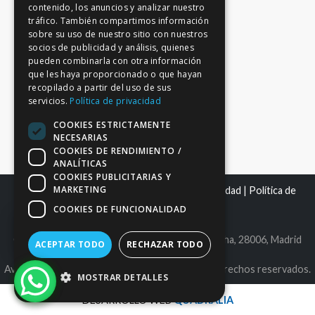
contenido, los anuncios y analizar nuestro
tráfico. También compartimos información
sobre su uso de nuestro sitio con nuestros
socios de publicidad y análisis, quienes
pueden combinarla con otra información
que les haya proporcionado o que hayan
recopilado a partir del uso de sus
servicios.
Política de privacidad
COOKIES ESTRICTAMENTE
NECESARIAS
COOKIES DE RENDIMIENTO /
ANALÍTICAS
COOKIES PUBLICITARIAS Y
MARKETING
Mapa del sitio
|
Aviso Legal
|
Política de Privacidad
|
Política de
Cookies
COOKIES DE FUNCIONALIDAD
C.I.F. B86980612 | C/ Maldonado 25, bajo derecha, 28006, Madrid
ACEPTAR TODO
RECHAZAR TODO
Avantage Capital EAFN, S.L. © 2026. Todos los derechos reservados.
MOSTRAR DETALLES
DESARROLLO WEB
QUADRALIA