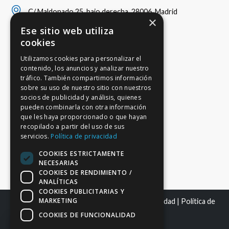
C/ Maldonado 25, bajo derecha, 28006, Madrid
×
Ese sitio web utiliza
cookies
Utilizamos cookies para personalizar el
contenido, los anuncios y analizar nuestro
tráfico. También compartimos información
sobre su uso de nuestro sitio con nuestros
socios de publicidad y análisis, quienes
pueden combinarla con otra información
que les haya proporcionado o que hayan
recopilado a partir del uso de sus
servicios.
Política de privacidad
COOKIES ESTRICTAMENTE
NECESARIAS
COOKIES DE RENDIMIENTO /
ANALÍTICAS
COOKIES PUBLICITARIAS Y
MARKETING
Mapa del sitio
|
Aviso Legal
|
Política de Privacidad
|
Política de
Cookies
COOKIES DE FUNCIONALIDAD