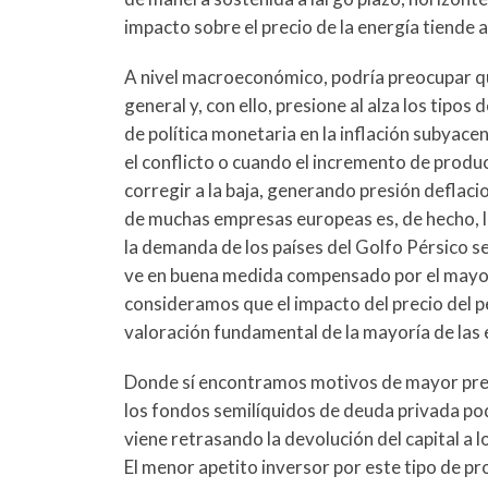
impacto sobre el precio de la energía tiende a
A nivel macroeconómico, podría preocupar que 
general y, con ello, presione al alza los tipo
de política monetaria en la inflación subyac
el conflicto o cuando el incremento de produ
corregir a la baja, generando presión deflaci
de muchas empresas europeas es, de hecho, l
la demanda de los países del Golfo Pérsico s
ve en buena medida compensado por el mayor g
consideramos que el impacto del precio del pet
valoración fundamental de la mayoría de las 
Donde sí encontramos motivos de mayor preocu
los fondos semilíquidos de deuda privada pod
viene retrasando la devolución del capital a l
El menor apetito inversor por este tipo de p