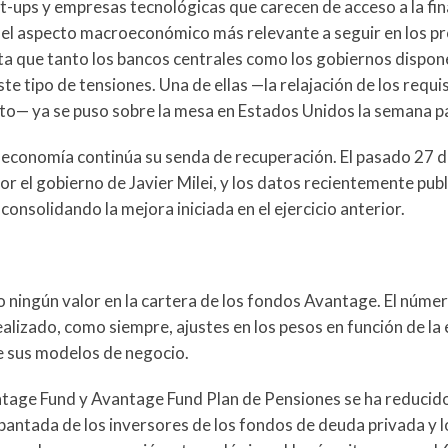
rt-ups y empresas tecnológicas que carecen de acceso a la fi
io, el aspecto macroeconómico más relevante a seguir en los 
ta que tanto los bancos centrales como los gobiernos dispon
e tipo de tensiones. Una de ellas —la relajación de los requis
ito— ya se puso sobre la mesa en Estados Unidos la semana p
la economía continúa su senda de recuperación. El pasado 27 
or el gobierno de Javier Milei, y los datos recientemente pub
onsolidando la mejora iniciada en el ejercicio anterior.
o ningún valor en la cartera de los fondos Avantage. El núme
ealizado, como siempre, ajustes en los pesos en función de la
e sus modelos de negocio.
vantage Fund y Avantage Fund Plan de Pensiones se ha reduci
spantada de los inversores de los fondos de deuda privada y 