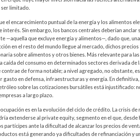
 ser limitado.
el encarecimiento puntual de la energía y los alimentos elev
s de interés. Sin embargo, los bancos centrales deberían anclar
ente —aquella que excluye energía y alimentos—, dado que, una
cción en el resto del mundo llegue al mercado, dichos precios
onaria sobre alimentos y otros bienes. Más relevante para las
a caída del consumo en determinados sectores derivada de l
e contrae de forma notable; a nivel agregado, no obstante, es
asto en defensa, infraestructuras y energía. En definitiva,
róleo sobre las cotizaciones bursátiles está injustificado: no
empresas a largo plazo.
pación es en la evolución del ciclo de crédito. La crisis de
ría extenderse al private equity, segmento en el que, desde 
os partícipes ante la dificultad de alcanzar los precios de ven
roductos está generando ya dificultades de refinanciación y 