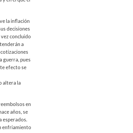
e la inflación
 sus decisiones
 vez concluido
 tenderán a
 cotizaciones
a guerra, pues
te efecto se
 altera la
 reembolsos en
hace años, se
ta esperados.
un enfriamiento