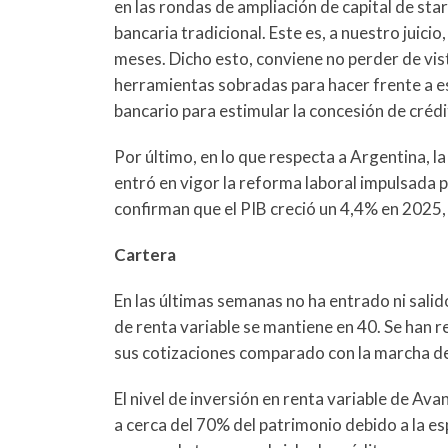
en las rondas de ampliación de capital de sta
bancaria tradicional. Este es, a nuestro juic
meses. Dicho esto, conviene no perder de vis
herramientas sobradas para hacer frente a est
bancario para estimular la concesión de créd
Por último, en lo que respecta a Argentina, 
entró en vigor la reforma laboral impulsada p
confirman que el PIB creció un 4,4% en 2025, c
Cartera
En las últimas semanas no ha entrado ni salid
de renta variable se mantiene en 40. Se han r
sus cotizaciones comparado con la marcha d
El nivel de inversión en renta variable de A
a cerca del 70% del patrimonio debido a la e