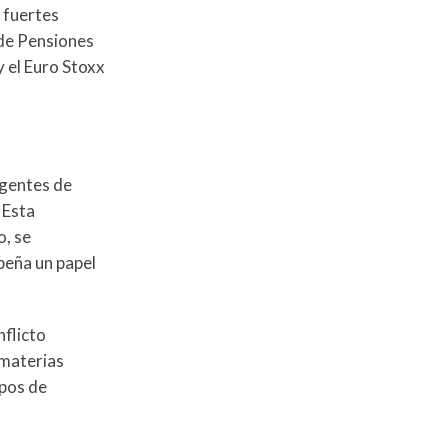
 fuertes
 de Pensiones
 el Euro Stoxx
agentes de
 Esta
o, se
peña un papel
nflicto
 materias
ipos de