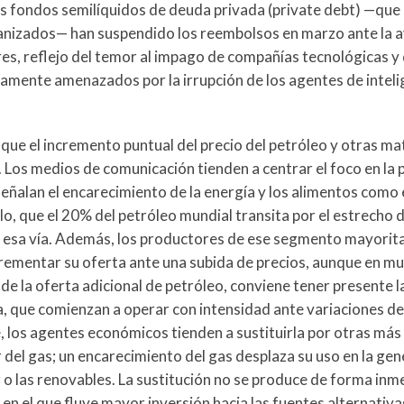
 fondos semilíquidos de deuda privada (private debt) —que 
nizados— han suspendido los reembolsos en marzo ante la 
ores, reflejo del temor al impago de compañías tecnológicas 
amente amenazados por la irrupción de los agentes de inteli
ue el incremento puntual del precio del petróleo y otras ma
o. Los medios de comunicación tienden a centrar el foco en la
ñalan el encarecimiento de la energía y los alimentos como e
lo, que el 20% del petróleo mundial transita por el estrecho
 esa vía. Además, los productores de ese segmento mayorita
crementar su oferta ante una subida de precios, aunque en m
e la oferta adicional de petróleo, conviene tener presente l
, que comienzan a operar con intensidad ante variaciones de
, los agentes económicos tienden a sustituirla por otras más
 del gas; un encarecimiento del gas desplaza su uso en la ge
r o las renovables. La sustitución no se produce de forma inme
n el que fluye mayor inversión hacia las fuentes alternativas