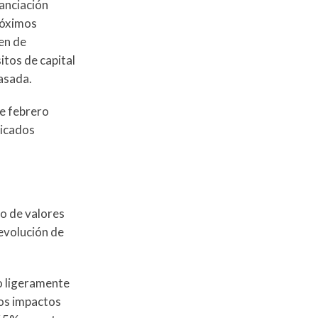
nanciación
próximos
en de
itos de capital
asada.
de febrero
licados
ro de valores
 evolución de
do ligeramente
los impactos