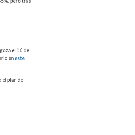
 65%, pero tras
agoza el 16 de
erlo en
este
 el plan de