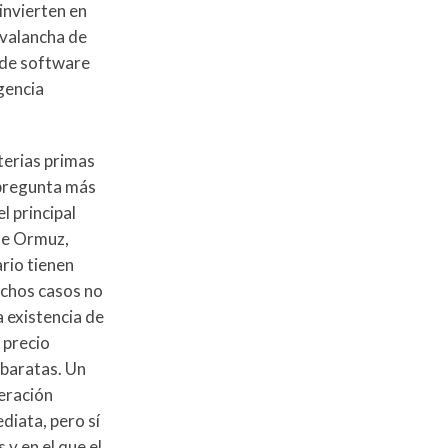
invierten en
avalancha de
y de software
gencia
terias primas
 pregunta más
l principal
 de Ormuz,
rio tienen
uchos casos no
a existencia de
 precio
 baratas. Un
neración
diata, pero sí
 y en el que el