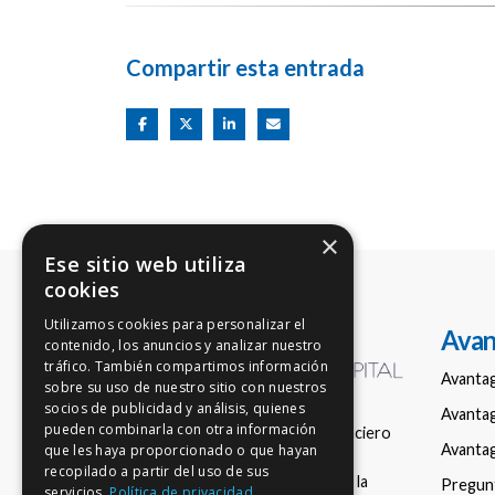
Compartir esta entrada
×
Ese sitio web utiliza
cookies
Utilizamos cookies para personalizar el
Avan
contenido, los anuncios y analizar nuestro
tráfico. También compartimos información
Avanta
sobre su uso de nuestro sitio con nuestros
socios de publicidad y análisis, quienes
Avantag
pueden combinarla con otra información
Empresa de asesoramiento financiero
Avantag
que les haya proporcionado o que hayan
nacional en fondos de inversión,
recopilado a partir del uso de sus
registrada con el número 150 en la
Pregun
servicios.
Política de privacidad