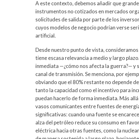
A este contexto, debemos añadir que grandes
instrumentos no cotizados en mercados orga
solicitudes de salida por parte de los invers
cuyos modelos de negocio podrían verse seri
artificial.
Desde nuestro punto de vista, consideramos q
tiene escasa relevancia a medio y largo plaz
inmediata —¿cómo nos afecta la guerra?— y se
canal de transmisión. Se menciona, por ejemp
obviando que el 80% restante no depende de
tanto la capacidad como el incentivo para in
puedan hacerlo de forma inmediata. Más allá d
vasos comunicantes entre fuentes de energía
significativas: cuando una fuente se encarece
alza del petróleo reduce su consumo en favor
eléctrica hacia otras fuentes, como la nuclea
de manera sostenida a largo plazo, horizonte e