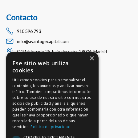
Contacto
910 596 793
info@avantagecapital.com
C/ Maldonado 25, bajo derecha, 28006, Madrid
×
Ese sitio web utiliza
cookies
Utilizamos cookies para personalizar el
contenido, los anuncios y analizar nuestro
tráfico. También compartimos información
sobre su uso de nuestro sitio con nuestros
socios de publicidad y análisis, quienes
pueden combinarla con otra información
que les haya proporcionado o que hayan
recopilado a partir del uso de sus
servicios.
Política de privacidad
COOKIES ESTRICTAMENTE