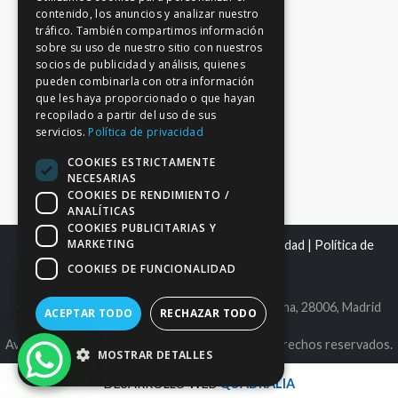
contenido, los anuncios y analizar nuestro
tráfico. También compartimos información
sobre su uso de nuestro sitio con nuestros
socios de publicidad y análisis, quienes
pueden combinarla con otra información
que les haya proporcionado o que hayan
recopilado a partir del uso de sus
servicios.
Política de privacidad
COOKIES ESTRICTAMENTE
NECESARIAS
COOKIES DE RENDIMIENTO /
ANALÍTICAS
COOKIES PUBLICITARIAS Y
MARKETING
Mapa del sitio
|
Aviso Legal
|
Política de Privacidad
|
Política de
Cookies
COOKIES DE FUNCIONALIDAD
C.I.F. B86980612 | C/ Maldonado 25, bajo derecha, 28006, Madrid
ACEPTAR TODO
RECHAZAR TODO
Avantage Capital EAFN, S.L. © 2026. Todos los derechos reservados.
MOSTRAR DETALLES
DESARROLLO WEB
QUADRALIA