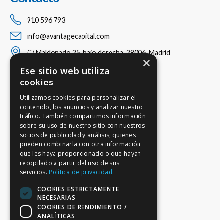
910 596 793
info@avantagecapital.com
C/ Maldonado 25, bajo derecha, 28006, Madrid
×
Ese sitio web utiliza
cookies
Utilizamos cookies para personalizar el
contenido, los anuncios y analizar nuestro
tráfico. También compartimos información
sobre su uso de nuestro sitio con nuestros
socios de publicidad y análisis, quienes
pueden combinarla con otra información
que les haya proporcionado o que hayan
recopilado a partir del uso de sus
servicios.
Política de privacidad
COOKIES ESTRICTAMENTE
NECESARIAS
COOKIES DE RENDIMIENTO /
ANALÍTICAS